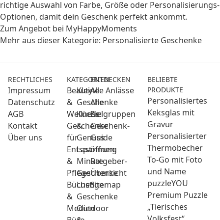
richtige Auswahl von Farbe, Größe oder Personalisierungs-
Optionen, damit dein Geschenk perfekt ankommt.
Zum Angebot bei MyHappyMoments
Mehr aus dieser Kategorie:
Personalisierte Geschenke
RECHTLICHES
KATEGORIEN
ENTDECKEN
BELIEBTE
Impressum
Beauty
Kleine
Alle Anlässe
PRODUKTE
Personalisiertes
Datenschutz
&
Geschenke
Alle
Keksglas mit
AGB
Wellness:
Küche
Zielgruppen
Gravur
Kontakt
Geschenke
&
Geschenk-
Personalisierter
Über uns
für
Genuss
Guide
Thermobecher
Entspannung
Last
öffnen
To-Go mit Foto
&
Minute
Ratgeber-
und Name
Pflege
Geschenke
Übersicht
puzzleYOU
Bücher
Lustige
Sitemap
Premium Puzzle
&
Geschenke
„Tierisches
Medien
Outdoor
Volksfest“