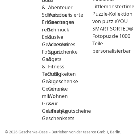
Büro
&
Littlemonstertime
&
Abenteuer
Puzzle-Kollektion
Schreibtisch
Personalisierte
von puzzleYOU
Erinnerungen
Geschenke
SMART SORTED®
retten
Schmuck
Fotopuzzle 1000
Exklusive
&
Teile
Geschenke
Accessoires
personalisierbar
Fotogeschenke
Sport
Gadgets
&
&
Fitness
Technik
Süßigkeiten
Geldgeschenke
&
Geschenke
Genuss
mit
Wohnen
Gravur
&
Geschenkgutscheine
Lifestyle
Geschenksets
© 2026 Geschenke-Oase – Betrieben von der teserco GmbH, Berlin.