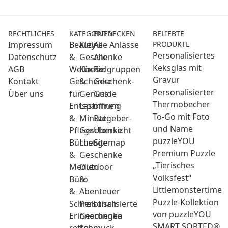
RECHTLICHES
KATEGORIEN
ENTDECKEN
BELIEBTE
Impressum
Beauty
Kleine
Alle Anlässe
PRODUKTE
Personalisiertes
Datenschutz
&
Geschenke
Alle
Keksglas mit
AGB
Wellness:
Küche
Zielgruppen
Gravur
Kontakt
Geschenke
&
Geschenk-
Personalisierter
Über uns
für
Genuss
Guide
Thermobecher
Entspannung
Last
öffnen
To-Go mit Foto
&
Minute
Ratgeber-
und Name
Pflege
Geschenke
Übersicht
puzzleYOU
Bücher
Lustige
Sitemap
Premium Puzzle
&
Geschenke
„Tierisches
Medien
Outdoor
Volksfest“
Büro
&
Littlemonstertime
&
Abenteuer
Puzzle-Kollektion
Schreibtisch
Personalisierte
von puzzleYOU
Erinnerungen
Geschenke
SMART SORTED®