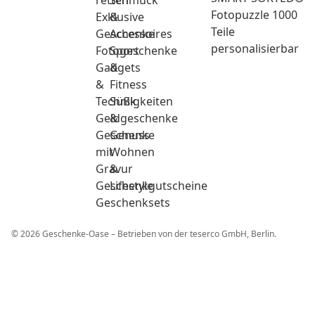
retten
Schmuck
Fotopuzzle 1000
Exklusive
&
Teile
Geschenke
Accessoires
personalisierbar
Fotogeschenke
Sport
Gadgets
&
&
Fitness
Technik
Süßigkeiten
Geldgeschenke
&
Geschenke
Genuss
mit
Wohnen
Gravur
&
Geschenkgutscheine
Lifestyle
Geschenksets
© 2026 Geschenke-Oase – Betrieben von der teserco GmbH, Berlin.