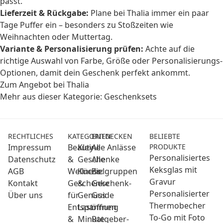
passt.
Lieferzeit & Rückgabe:
Plane bei Thalia immer ein paar
Tage Puffer ein – besonders zu Stoßzeiten wie
Weihnachten oder Muttertag.
Variante & Personalisierung prüfen:
Achte auf die
richtige Auswahl von Farbe, Größe oder Personalisierungs-
Optionen, damit dein Geschenk perfekt ankommt.
Zum Angebot bei Thalia
Mehr aus dieser Kategorie:
Geschenksets
RECHTLICHES
KATEGORIEN
ENTDECKEN
BELIEBTE
Impressum
Beauty
Kleine
Alle Anlässe
PRODUKTE
Personalisiertes
Datenschutz
&
Geschenke
Alle
Keksglas mit
AGB
Wellness:
Küche
Zielgruppen
Gravur
Kontakt
Geschenke
&
Geschenk-
Personalisierter
Über uns
für
Genuss
Guide
Thermobecher
Entspannung
Last
öffnen
To-Go mit Foto
&
Minute
Ratgeber-