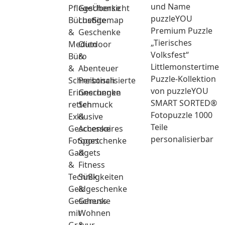
und Name
Pflege
Geschenke
Übersicht
puzzleYOU
Bücher
Lustige
Sitemap
Premium Puzzle
&
Geschenke
„Tierisches
Medien
Outdoor
Volksfest“
Büro
&
Littlemonstertime
&
Abenteuer
Puzzle-Kollektion
Schreibtisch
Personalisierte
von puzzleYOU
Erinnerungen
Geschenke
SMART SORTED®
retten
Schmuck
Fotopuzzle 1000
Exklusive
&
Teile
Geschenke
Accessoires
personalisierbar
Fotogeschenke
Sport
Gadgets
&
&
Fitness
Technik
Süßigkeiten
Geldgeschenke
&
Geschenke
Genuss
mit
Wohnen