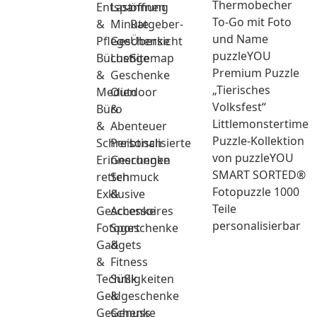
Thermobecher
Entspannung
Last
öffnen
To-Go mit Foto
&
Minute
Ratgeber-
und Name
Pflege
Geschenke
Übersicht
puzzleYOU
Bücher
Lustige
Sitemap
Premium Puzzle
&
Geschenke
„Tierisches
Medien
Outdoor
Volksfest“
Büro
&
Littlemonstertime
&
Abenteuer
Puzzle-Kollektion
Schreibtisch
Personalisierte
von puzzleYOU
Erinnerungen
Geschenke
SMART SORTED®
retten
Schmuck
Fotopuzzle 1000
Exklusive
&
Teile
Geschenke
Accessoires
personalisierbar
Fotogeschenke
Sport
Gadgets
&
&
Fitness
Technik
Süßigkeiten
Geldgeschenke
&
Geschenke
Genuss