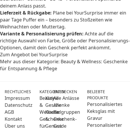
deinem Anlass passt.
Lieferzeit & Rückgabe:
Plane bei YourSurprise immer ein
paar Tage Puffer ein – besonders zu Stoßzeiten wie
Weihnachten oder Muttertag.
Variante & Personalisierung prüfen:
Achte auf die
richtige Auswahl von Farbe, Größe oder Personalisierungs-
Optionen, damit dein Geschenk perfekt ankommt.
Zum Angebot bei YourSurprise
Mehr aus dieser Kategorie:
Beauty & Wellness: Geschenke
für Entspannung & Pflege
RECHTLICHES
KATEGORIEN
ENTDECKEN
BELIEBTE
Impressum
Beauty
Kleine
Alle Anlässe
PRODUKTE
Personalisiertes
Datenschutz
&
Geschenke
Alle
Keksglas mit
AGB
Wellness:
Küche
Zielgruppen
Gravur
Kontakt
Geschenke
&
Geschenk-
Personalisierter
Über uns
für
Genuss
Guide