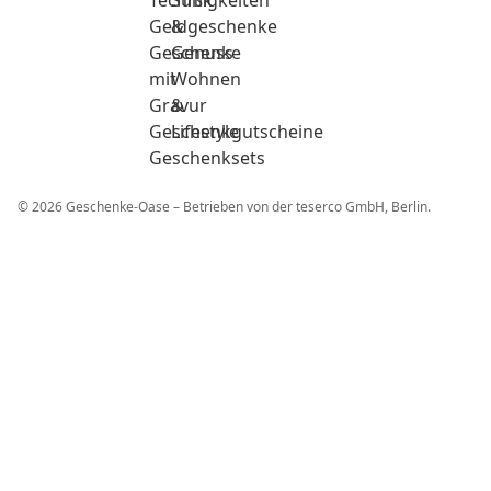
Technik
Süßigkeiten
Geldgeschenke
&
Geschenke
Genuss
mit
Wohnen
Gravur
&
Geschenkgutscheine
Lifestyle
Geschenksets
© 2026 Geschenke-Oase – Betrieben von der teserco GmbH, Berlin.