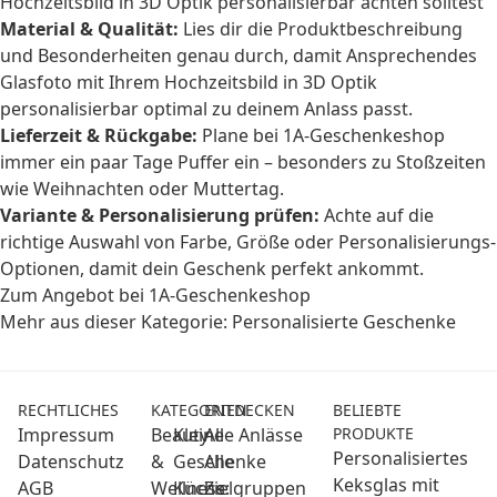
Hochzeitsbild in 3D Optik personalisierbar achten solltest
Material & Qualität:
Lies dir die Produktbeschreibung
und Besonderheiten genau durch, damit Ansprechendes
Glasfoto mit Ihrem Hochzeitsbild in 3D Optik
personalisierbar optimal zu deinem Anlass passt.
Lieferzeit & Rückgabe:
Plane bei 1A-Geschenkeshop
immer ein paar Tage Puffer ein – besonders zu Stoßzeiten
wie Weihnachten oder Muttertag.
Variante & Personalisierung prüfen:
Achte auf die
richtige Auswahl von Farbe, Größe oder Personalisierungs-
Optionen, damit dein Geschenk perfekt ankommt.
Zum Angebot bei 1A-Geschenkeshop
Mehr aus dieser Kategorie:
Personalisierte Geschenke
RECHTLICHES
KATEGORIEN
ENTDECKEN
BELIEBTE
Impressum
Beauty
Kleine
Alle Anlässe
PRODUKTE
Personalisiertes
Datenschutz
&
Geschenke
Alle
Keksglas mit
AGB
Wellness:
Küche
Zielgruppen