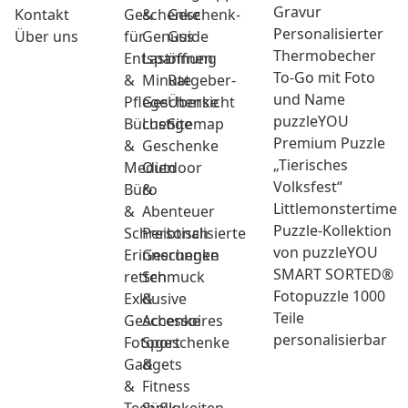
Gravur
Kontakt
Geschenke
&
Geschenk-
Personalisierter
Über uns
für
Genuss
Guide
Thermobecher
Entspannung
Last
öffnen
To-Go mit Foto
&
Minute
Ratgeber-
und Name
Pflege
Geschenke
Übersicht
puzzleYOU
Bücher
Lustige
Sitemap
Premium Puzzle
&
Geschenke
„Tierisches
Medien
Outdoor
Volksfest“
Büro
&
Littlemonstertime
&
Abenteuer
Puzzle-Kollektion
Schreibtisch
Personalisierte
von puzzleYOU
Erinnerungen
Geschenke
SMART SORTED®
retten
Schmuck
Fotopuzzle 1000
Exklusive
&
Teile
Geschenke
Accessoires
personalisierbar
Fotogeschenke
Sport
Gadgets
&
&
Fitness