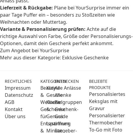
Anlass passt.
Lieferzeit & Rückgabe:
Plane bei YourSurprise immer ein
paar Tage Puffer ein – besonders zu Stoßzeiten wie
Weihnachten oder Muttertag.
Variante & Personalisierung prüfen:
Achte auf die
richtige Auswahl von Farbe, Größe oder Personalisierungs-
Optionen, damit dein Geschenk perfekt ankommt.
Zum Angebot bei YourSurprise
Mehr aus dieser Kategorie:
Exklusive Geschenke
RECHTLICHES
KATEGORIEN
ENTDECKEN
BELIEBTE
Impressum
Beauty
Kleine
Alle Anlässe
PRODUKTE
Personalisiertes
Datenschutz
&
Geschenke
Alle
Keksglas mit
AGB
Wellness:
Küche
Zielgruppen
Gravur
Kontakt
Geschenke
&
Geschenk-
Personalisierter
Über uns
für
Genuss
Guide
Thermobecher
Entspannung
Last
öffnen
To-Go mit Foto
&
Minute
Ratgeber-