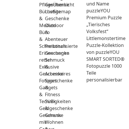
und Name
Pflege
Geschenke
Übersicht
puzzleYOU
Bücher
Lustige
Sitemap
Premium Puzzle
&
Geschenke
„Tierisches
Medien
Outdoor
Volksfest“
Büro
&
Littlemonstertime
&
Abenteuer
Puzzle-Kollektion
Schreibtisch
Personalisierte
von puzzleYOU
Erinnerungen
Geschenke
SMART SORTED®
retten
Schmuck
Fotopuzzle 1000
Exklusive
&
Teile
Geschenke
Accessoires
personalisierbar
Fotogeschenke
Sport
Gadgets
&
&
Fitness
Technik
Süßigkeiten
Geldgeschenke
&
Geschenke
Genuss
mit
Wohnen