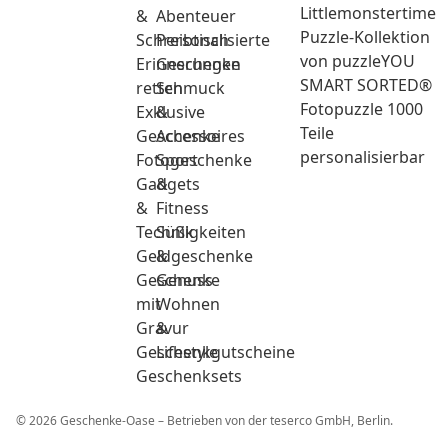
Littlemonstertime
&
Abenteuer
Puzzle-Kollektion
Schreibtisch
Personalisierte
von puzzleYOU
Erinnerungen
Geschenke
SMART SORTED®
retten
Schmuck
Fotopuzzle 1000
Exklusive
&
Teile
Geschenke
Accessoires
personalisierbar
Fotogeschenke
Sport
Gadgets
&
&
Fitness
Technik
Süßigkeiten
Geldgeschenke
&
Geschenke
Genuss
mit
Wohnen
Gravur
&
Geschenkgutscheine
Lifestyle
Geschenksets
© 2026 Geschenke-Oase – Betrieben von der teserco GmbH, Berlin.