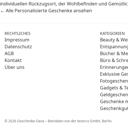
individuellen Rückzugsort, der Wohlbefinden und Gemütlich
← Alle Personalisierte Geschenke ansehen
RECHTLICHES
KATEGORIEN
Impressum
Beauty & Wel
Datenschutz
Entspannung
AGB
Bücher & Me
Kontakt
Büro & Schre
Über uns
Erinnerunge
Exklusive G
Fotogesche
Gadgets & T
Geldgesche
Geschenke m
Geschenkgut
© 2026 Geschenke-Oase – Betrieben von der teserco GmbH, Berlin.