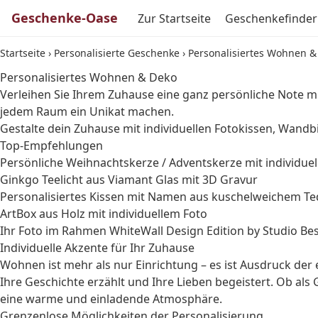
Geschenke-Oase
Zur Startseite
Geschenkefinder
Startseite
›
Personalisierte Geschenke
›
Personalisiertes Wohnen &
Personalisiertes Wohnen & Deko
Verleihen Sie Ihrem Zuhause eine ganz persönliche Note mi
jedem Raum ein Unikat machen.
Gestalte dein Zuhause mit individuellen Fotokissen, Wandb
Top-Empfehlungen
Persönliche Weihnachtskerze / Adventskerze mit individue
Ginkgo Teelicht aus Viamant Glas mit 3D Gravur
Personalisiertes Kissen mit Namen aus kuschelweichem T
ArtBox aus Holz mit individuellem Foto
Ihr Foto im Rahmen WhiteWall Design Edition by Studio B
Individuelle Akzente für Ihr Zuhause
Wohnen ist mehr als nur Einrichtung – es ist Ausdruck der 
Ihre Geschichte erzählt und Ihre Lieben begeistert. Ob al
eine warme und einladende Atmosphäre.
Grenzenlose Möglichkeiten der Personalisierung