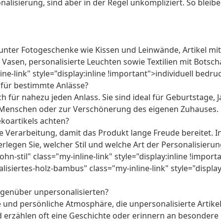
onalisierung, sind aber in der Regel unkompliziert. So blei
 darunter Fotogeschenke wie Kissen und Leinwände, Artike
 Vasen, personalisierte Leuchten sowie Textilien mit Botsch
ine-link" style="display:inline !important">individuell bed
 für bestimmte Anlässe?
 für nahezu jeden Anlass. Sie sind ideal für Geburtstage, 
 Menschen oder zur Verschönerung des eigenen Zuhauses.
ekoartikels achten?
e Verarbeitung, damit das Produkt lange Freude bereitet. In
erlegen Sie, welcher Stil und welche Art der Personalisie
-stil" class="my-inline-link" style="display:inline !impor
isiertes-holz-bambus" class="my-inline-link" style="displa
egenüber unpersonalisierten?
 und persönliche Atmosphäre, die unpersonalisierte Artikel 
d erzählen oft eine Geschichte oder erinnern an besonde