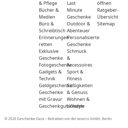
& Pflege
Last
öffnen
Bücher &
Minute
Ratgeber-
Medien
Geschenke
Übersicht
Büro &
Outdoor &
Sitemap
Schreibtisch
Abenteuer
Erinnerungen
Personalisierte
retten
Geschenke
Exklusive
Schmuck
Geschenke
&
Fotogeschenke
Accessoires
Gadgets &
Sport &
Technik
Fitness
Geldgeschenke
Süßigkeiten
Geschenke
& Genuss
mit Gravur
Wohnen &
Geschenkgutscheine
Lifestyle
© 2026 Geschenke-Oase – Betrieben von der teserco GmbH, Berlin.