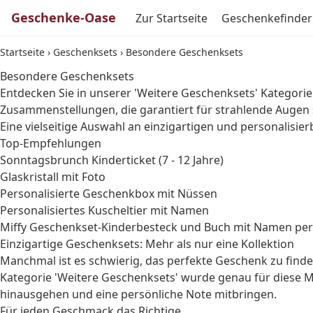
Geschenke-Oase
Zur Startseite
Geschenkefinder
Startseite
›
Geschenksets
›
Besondere Geschenksets
Besondere Geschenksets
Entdecken Sie in unserer 'Weitere Geschenksets' Kategorie d
Zusammenstellungen, die garantiert für strahlende Augen
Eine vielseitige Auswahl an einzigartigen und personalisie
Top-Empfehlungen
Sonntagsbrunch Kinderticket (7 - 12 Jahre)
Glaskristall mit Foto
Personalisierte Geschenkbox mit Nüssen
Personalisiertes Kuscheltier mit Namen
Miffy Geschenkset-Kinderbesteck und Buch mit Namen pers
Einzigartige Geschenksets: Mehr als nur eine Kollektion
Manchmal ist es schwierig, das perfekte Geschenk zu find
Kategorie 'Weitere Geschenksets' wurde genau für diese M
hinausgehen und eine persönliche Note mitbringen.
Für jeden Geschmack das Richtige