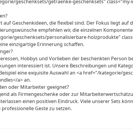
orie/geschenksets/getraenke-geschenksets" class="my-inlin
ren?
rt auf Geschenkideen, die flexibel sind. Der Fokus liegt au
isierungswünsche empfehlen wir, die einzelnen Komponenten 
gorie/geschenksets/personalisierbare-holzprodukte" class="m
ine einzigartige Erinnerung schaffen.
änger?
nteressen, Hobbys und Vorlieben der beschenkten Person be
kungen interessiert ist. Unsere Beschreibungen und Katego
Beispiel eine exquisite Auswahl an <a href="/kategorie/ges
undles</a> an.
en oder Mitarbeiter geeignet?
agend als Firmengeschenke oder zur Mitarbeiterwertschät
terlassen einen positiven Eindruck. Viele unserer Sets kö
professionelle Geste zu setzen.