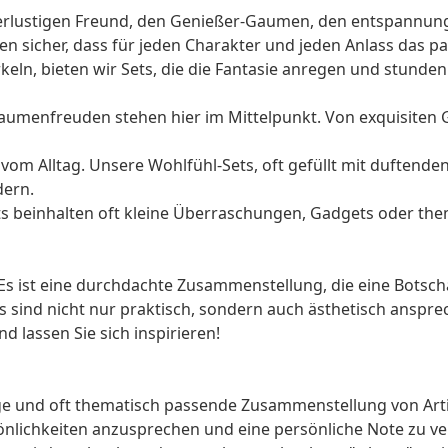
euerlustigen Freund, den Genießer-Gaumen, den entspannun
llen sicher, dass für jeden Charakter und jeden Anlass das 
rkeln, bieten wir Sets, die die Fantasie anregen und stun
aumenfreuden stehen hier im Mittelpunkt. Von exquisiten
 vom Alltag. Unsere Wohlfühl-Sets, oft gefüllt mit dufte
dern.
ts beinhalten oft kleine Überraschungen, Gadgets oder them
 Es ist eine durchdachte Zusammenstellung, die eine Botsch
s sind nicht nur praktisch, sondern auch ästhetisch anspre
 lassen Sie sich inspirieren!
ige und oft thematisch passende Zusammenstellung von Arti
rsönlichkeiten anzusprechen und eine persönliche Note zu 