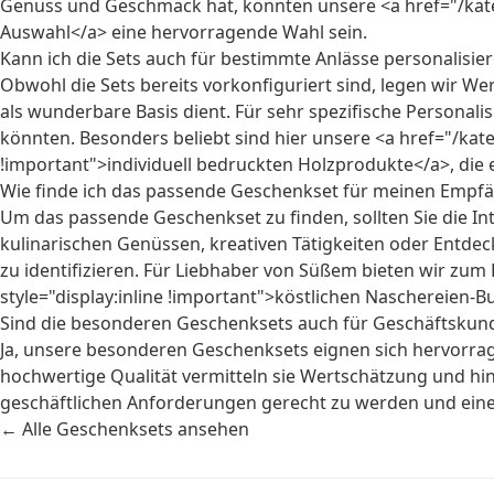
Genuss und Geschmack hat, könnten unsere <a href="/kateg
Auswahl</a> eine hervorragende Wahl sein.
Kann ich die Sets auch für bestimmte Anlässe personalisie
Obwohl die Sets bereits vorkonfiguriert sind, legen wir We
als wunderbare Basis dient. Für sehr spezifische Personal
könnten. Besonders beliebt sind hier unsere <a href="/kate
!important">individuell bedruckten Holzprodukte</a>, die e
Wie finde ich das passende Geschenkset für meinen Empf
Um das passende Geschenkset zu finden, sollten Sie die I
kulinarischen Genüssen, kreativen Tätigkeiten oder Entdec
zu identifizieren. Für Liebhaber von Süßem bieten wir zum 
style="display:inline !important">köstlichen Naschereien-B
Sind die besonderen Geschenksets auch für Geschäftskund
Ja, unsere besonderen Geschenksets eignen sich hervorr
hochwertige Qualität vermitteln sie Wertschätzung und hin
geschäftlichen Anforderungen gerecht zu werden und eine 
← Alle Geschenksets ansehen