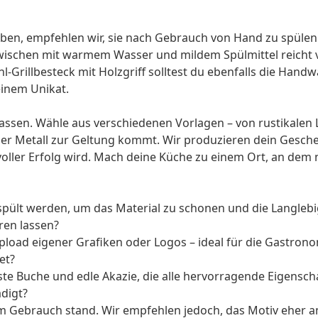
iben, empfehlen wir, sie nach Gebrauch von Hand zu spülen
ischen mit warmem Wasser und mildem Spülmittel reicht vö
hl-Grillbesteck mit Holzgriff solltest du ebenfalls die Han
einem Unikat.
 lassen. Wähle aus verschiedenen Vorlagen – von rustikalen
r Metall zur Geltung kommt. Wir produzieren dein Geschen
ller Erfolg wird. Mach deine Küche zu einem Ort, an dem n
pült werden, um das Material zu schonen und die Langlebig
ren lassen?
Upload eigener Grafiken oder Logos – ideal für die Gastron
et?
 Buche und edle Akazie, die alle hervorragende Eigenschaf
digt?
lem Gebrauch stand. Wir empfehlen jedoch, das Motiv eher 