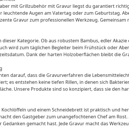
er mit Grillzubehör mit Gravur liegst du garantiert richti
gt für leuchtende Augen am Vatertag oder zum Geburtstag. A
zente Gravur zum professionellen Werkzeug. Gemeinsam mit
 in dieser Kategorie. Ob aus robustem Bambus, edler Akazie 
h wird zum täglichen Begleiter beim Frühstück oder Abend
itsdatum. Dank der harten Holzoberflächen bleibt die Gra
g
hten darauf, dass die Gravurverfahren die Lebensmittelecht
ert; es entstehen keine tiefen Rillen, in denen sich Bakter
rfläche. Unsere Produkte sind so konzipiert, dass sie den 
Kochlöffeln und einem Schneidebrett ist praktisch und herzl
acht den Gastgeber zum unangefochtenen Chef am Rost. Au
 dir Gedanken gemacht hast. Jede Gravur macht das Werkzeu