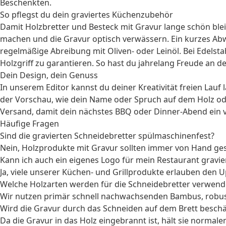
Beschenkten.
So pflegst du dein graviertes Küchenzubehör
Damit Holzbretter und Besteck mit Gravur lange schön ble
machen und die Gravur optisch verwässern. Ein kurzes Abw
regelmäßige Abreibung mit Oliven- oder Leinöl. Bei Edelsta
Holzgriff zu garantieren. So hast du jahrelang Freude an d
Dein Design, dein Genuss
In unserem Editor kannst du deiner Kreativität freien Lauf
der Vorschau, wie dein Name oder Spruch auf dem Holz ode
Versand, damit dein nächstes BBQ oder Dinner-Abend ein vo
Häufige Fragen
Sind die gravierten Schneidebretter spülmaschinenfest?
Nein, Holzprodukte mit Gravur sollten immer von Hand ges
Kann ich auch ein eigenes Logo für mein Restaurant gravie
Ja, viele unserer Küchen- und Grillprodukte erlauben den 
Welche Holzarten werden für die Schneidebretter verwend
Wir nutzen primär schnell nachwachsenden Bambus, robuste
Wird die Gravur durch das Schneiden auf dem Brett beschä
Da die Gravur in das Holz eingebrannt ist, hält sie norma