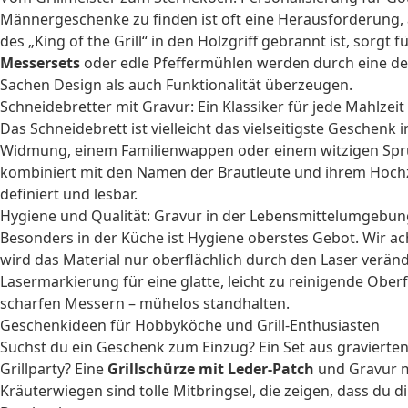
Männergeschenke zu finden ist oft eine Herausforderung, ab
des „King of the Grill“ in den Holzgriff gebrannt ist, sor
Messersets
oder edle Pfeffermühlen werden durch eine de
Sachen Design als auch Funktionalität überzeugen.
Schneidebretter mit Gravur: Ein Klassiker für jede Mahlzeit
Das Schneidebrett ist vielleicht das vielseitigste Geschenk
Widmung, einem Familienwappen oder einem witzigen Spruc
kombiniert mit den Namen der Brautleute und ihrem Hochze
definiert und lesbar.
Hygiene und Qualität: Gravur in der Lebensmittelumgebun
Besonders in der Küche ist Hygiene oberstes Gebot. Wir ac
wird das Material nur oberflächlich durch den Laser veränd
Lasermarkierung für eine glatte, leicht zu reinigende Obe
scharfen Messern – mühelos standhalten.
Geschenkideen für Hobbyköche und Grill-Enthusiasten
Suchst du ein Geschenk zum Einzug? Ein Set aus gravierten 
Grillparty? Eine
Grillschürze mit Leder-Patch
und Gravur m
Kräuterwiegen sind tolle Mitbringsel, die zeigen, dass du