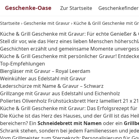
Geschenke-Oase
Zur Startseite
Geschenkefinder
Startseite
›
Geschenke mit Gravur
›
Küche & Grill Geschenke mit Gr
Küche & Grill Geschenke mit Gravur: Für echte Genießer & 
Stell dir vor, wie das Herz eines lieben Menschen höherschl
Geschichten erzählt und gemeinsame Momente unvergesslic
Küche & Grill Geschenke mit persönlicher Gravur! Entdecke 
Top-Empfehlungen
Biergläser mit Gravur – Royal Leerdam
Weinkühler aus Edelstahl mit Gravur
Lederschürze mit Name & Gravur – Schwarz
Grillzange mit Gravur aus Edelstahl und Eichenholz
Poliertes Olivenholz Frühstücksbrett Herz lamelliert 21 x 21
Küche & Grill Geschenke mit Gravur: Das Erfolgsrezept fü
Die Küche ist das Herz des Hauses, und der Grill ist das He
bereichern? Ein
Schneidebrett mit Namen
oder ein
Grillb
Schrank stehen, sondern bei jedem Familienessen und jede
Vom Grillmeister zum Sternekoch: Personalisierung für G