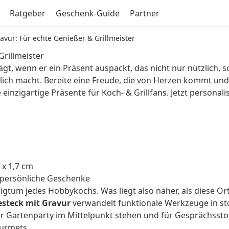
Ratgeber
Geschenk-Guide
Partner
avur: Für echte Genießer & Grillmeister
Grillmeister
ägt, wenn er ein Präsent auspackt, das nicht nur nützlich, s
h macht. Bereite eine Freude, die von Herzen kommt und l
einzigartige Präsente für Koch- & Grillfans. Jetzt personal
 x 1,7 cm
r persönliche Geschenke
iligtum jedes Hobbykochs. Was liegt also näher, als diese Or
esteck mit Gravur
verwandelt funktionale Werkzeuge in sto
r Gartenparty im Mittelpunkt stehen und für Gesprächssto
ourmets