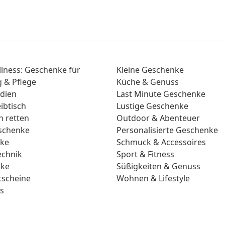
lness: Geschenke für
Kleine Geschenke
 & Pflege
Küche & Genuss
dien
Last Minute Geschenke
ibtisch
Lustige Geschenke
n retten
Outdoor & Abenteuer
eschenke
Personalisierte Geschenke
nke
Schmuck & Accessoires
echnik
Sport & Fitness
nke
Süßigkeiten & Genuss
scheine
Wohnen & Lifestyle
s