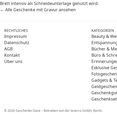
Brett intensiv als Schneideunterlage genutzt wird.
← Alle Geschenke mit Gravur ansehen
RECHTLICHES
KATEGORIEN
Impressum
Beauty & Wel
Datenschutz
Entspannung
AGB
Bücher & Me
Kontakt
Büro & Schre
Über uns
Erinnerunge
Exklusive G
Fotogesche
Gadgets & T
Geldgesche
Geschenkgut
Geschenkset
© 2026 Geschenke-Oase – Betrieben von der teserco GmbH, Berlin.