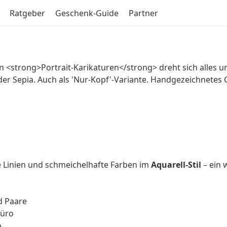
Ratgeber
Geschenk-Guide
Partner
n <strong>Portrait-Karikaturen</strong> dreht sich alles um
er Sepia. Auch als 'Nur-Kopf'-Variante. Handgezeichnetes G
e Linien und schmeichelhafte Farben im
Aquarell-Stil
– ein 
d Paare
Büro
o