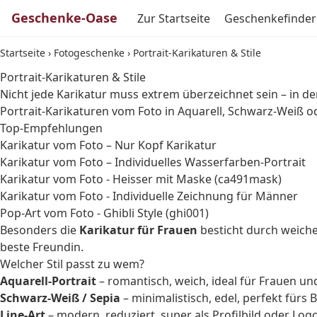
Geschenke-Oase
Zur Startseite
Geschenkefinder
Startseite
›
Fotogeschenke
›
Portrait-Karikaturen & Stile
Portrait-Karikaturen & Stile
Nicht jede Karikatur muss extrem überzeichnet sein – in de
Portrait-Karikaturen vom Foto in Aquarell, Schwarz-Weiß od
Top-Empfehlungen
Karikatur vom Foto – Nur Kopf Karikatur
Karikatur vom Foto – Individuelles Wasserfarben-Portrait
Karikatur vom Foto - Heisser mit Maske (ca491mask)
Karikatur vom Foto - Individuelle Zeichnung für Männer
Pop-Art vom Foto - Ghibli Style (ghi001)
Besonders die
Karikatur für Frauen
besticht durch weich
beste Freundin.
Welcher Stil passt zu wem?
Aquarell-Portrait
– romantisch, weich, ideal für Frauen un
Schwarz-Weiß / Sepia
– minimalistisch, edel, perfekt fürs 
Line-Art
– modern, reduziert, super als Profilbild oder Log