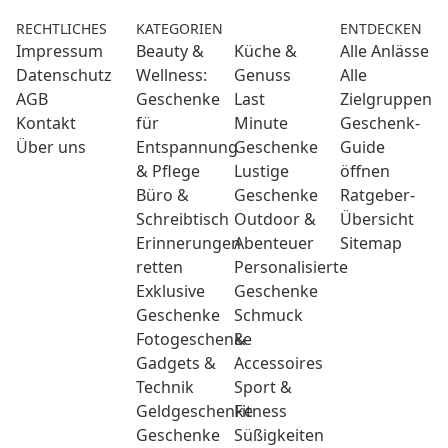
RECHTLICHES
KATEGORIEN
ENTDECKEN
Impressum
Beauty &
Küche &
Alle Anlässe
Datenschutz
Wellness:
Genuss
Alle
AGB
Geschenke
Last
Zielgruppen
Kontakt
für
Minute
Geschenk-
Über uns
Entspannung
Geschenke
Guide
& Pflege
Lustige
öffnen
Büro &
Geschenke
Ratgeber-
Schreibtisch
Outdoor &
Übersicht
Erinnerungen
Abenteuer
Sitemap
retten
Personalisierte
Exklusive
Geschenke
Geschenke
Schmuck
Fotogeschenke
&
Gadgets &
Accessoires
Technik
Sport &
Geldgeschenke
Fitness
Geschenke
Süßigkeiten