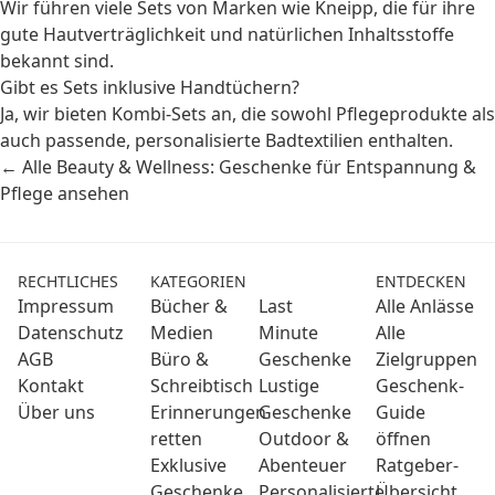
Wir führen viele Sets von Marken wie Kneipp, die für ihre
gute Hautverträglichkeit und natürlichen Inhaltsstoffe
bekannt sind.
Gibt es Sets inklusive Handtüchern?
Ja, wir bieten Kombi-Sets an, die sowohl Pflegeprodukte als
auch passende, personalisierte Badtextilien enthalten.
← Alle Beauty & Wellness: Geschenke für Entspannung &
Pflege ansehen
RECHTLICHES
KATEGORIEN
ENTDECKEN
Impressum
Bücher &
Last
Alle Anlässe
Datenschutz
Medien
Minute
Alle
AGB
Büro &
Geschenke
Zielgruppen
Kontakt
Schreibtisch
Lustige
Geschenk-
Über uns
Erinnerungen
Geschenke
Guide
retten
Outdoor &
öffnen
Exklusive
Abenteuer
Ratgeber-
Geschenke
Personalisierte
Übersicht